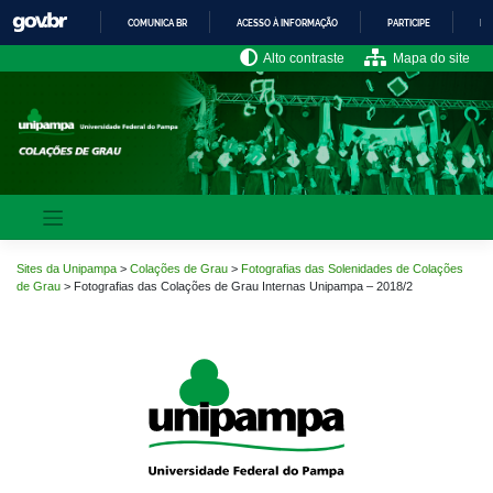
Pular
COMUNICA BR
ACESSO À INFORMAÇÃO
PARTICIPE
LE
para
o
IR
Alto contraste
Mapa do site
PARA
conteúdo
O
CONTEÚDO
Sites da Unipampa
>
Colações de Grau
>
Fotografias das Solenidades de Colações
de Grau
>
Fotografias das Colações de Grau Internas Unipampa – 2018/2