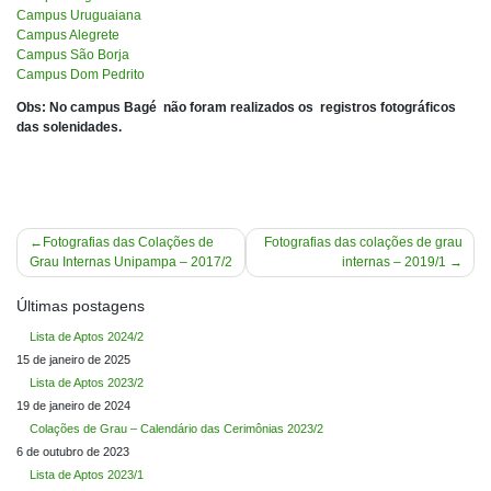
Campus Uruguaiana
Campus Alegrete
Campus São Borja
Campus Dom Pedrito
Obs: No campus Bagé não foram realizados os registros fotográficos
das solenidades.
Navegação
Fotografias das Colações de
Fotografias das colações de grau
Grau Internas Unipampa – 2017/2
internas – 2019/1
de
Post
Últimas postagens
Lista de Aptos 2024/2
15 de janeiro de 2025
Lista de Aptos 2023/2
19 de janeiro de 2024
Colações de Grau – Calendário das Cerimônias 2023/2
6 de outubro de 2023
Lista de Aptos 2023/1