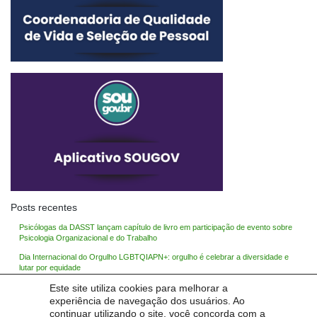
Posts recentes
Psicólogas da DASST lançam capítulo de livro em participação de evento sobre
Psicologia Organizacional e do Trabalho
Dia Internacional do Orgulho LGBTQIAPN+: orgulho é celebrar a diversidade e
lutar por equidade
Este site utiliza cookies para melhorar a
Psicólogas da DASST realizam capacitação da Rede de Acolhimento da
Unipampa
experiência de navegação dos usuários. Ao
continuar utilizando o site, você concorda com a
Mês do Trabalho: a valorização profissional se constrói com garantias legais.