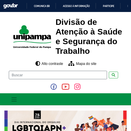
Pular
COMUNICA BR
ACESSO À INFORMAÇÃO
PARTICIPE
LE
para
o
IR
PARA
conteúdo
Divisão de
O
CONTEÚDO
Atenção à Saúde
e Segurança do
Trabalho
Alto contraste
Mapa do site
Pesquisar