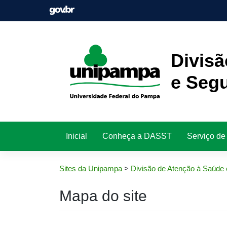
Pular
para
o
conteúdo
Divisã
e Seg
Inicial
Conheça a DASST
Serviço de
Sites da Unipampa
>
Divisão de Atenção à Saúde 
Mapa do site