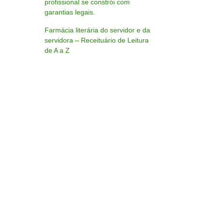
profissional se constrói com
garantias legais.
Farmácia literária do servidor e da
servidora – Receituário de Leitura
de A a Z