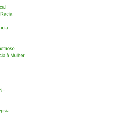
cal
 Racial
ncia
metriose
cia à Mulher
PN+
epsia