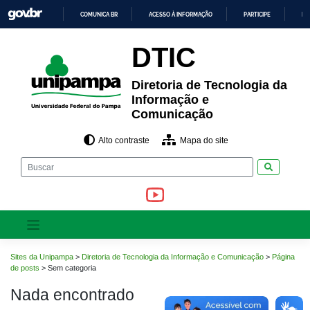
Pular
COMUNICA BR
ACESSO À INFORMAÇÃO
PARTICIPE
LE
para
o
IR
PARA
conteúdo
DTIC
O
CONTEÚDO
Diretoria de Tecnologia da
Informação e
Comunicação
Alto contraste
Mapa do site
Pesquisar
Sites da Unipampa
>
Diretoria de Tecnologia da Informação e Comunicação
>
Página
de posts
>
Sem categoria
Nada encontrado