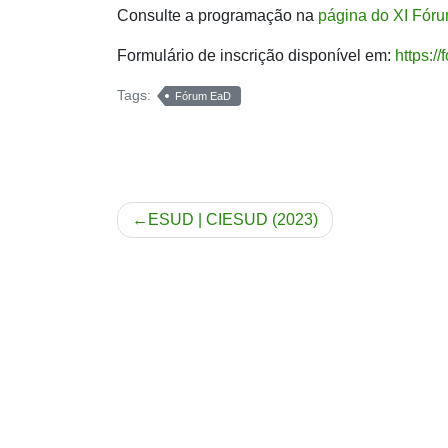
Consulte a programação na
página do XI Fór
Formulário de inscrição disponível em:
https:/
Tags:
Fórum EaD
Navegação
ESUD | CIESUD (2023)
de
Post