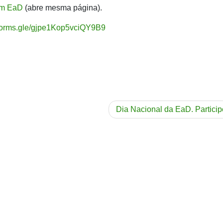
um EaD
(abre mesma página).
/forms.gle/gjpe1Kop5vciQY9B9
Dia Nacional da EaD. Particip