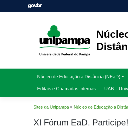
Pular
para
o
conteúdo
Núcle
Distân
Núcleo de Educação a Distância (NEaD)
Editais e Chamadas Internas
UAB – Unive
Sites da Unipampa
>
Núcleo de Educação a Distâ
XI Fórum EaD. Participe