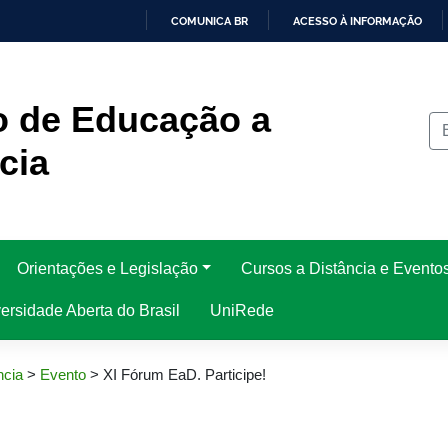
COMUNICA BR
ACESSO À INFORMAÇÃO
IR
PARA
O
CONTEÚDO
o de Educação a
cia
Orientações e Legislação
Cursos a Distância e Evento
rsidade Aberta do Brasil
UniRede
ncia
>
Evento
>
XI Fórum EaD. Participe!
!