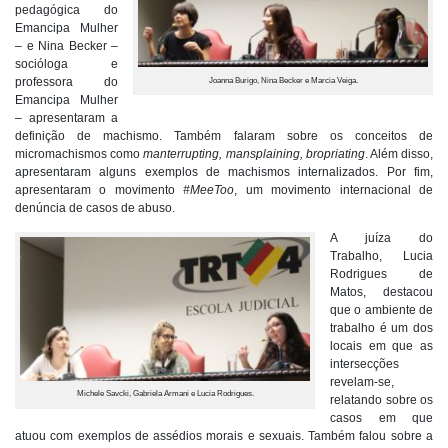
pedagógica do
Emancipa Mulher
– e Nina Becker –
socióloga e
professora do
Joanna Burigo, Nina Becker e Marcia Veiga.
Emancipa Mulher
– apresentaram a
definição de machismo. Também falaram sobre os conceitos de
micromachismos como
manterrupting, mansplaining, bropriating
. Além disso,
apresentaram alguns exemplos de machismos internalizados. Por fim,
apresentaram o movimento
#MeeToo
, um movimento internacional de
denúncia de casos de abuso.
A juíza do
Trabalho, Lucia
Rodrigues de
Matos, destacou
que o ambiente de
trabalho é um dos
locais em que as
intersecções
revelam-se,
Michele Savcki, Gabriela Armani e Lucia Rodrigues.
relatando sobre os
casos em que
atuou com exemplos de assédios morais e sexuais. Também falou sobre a