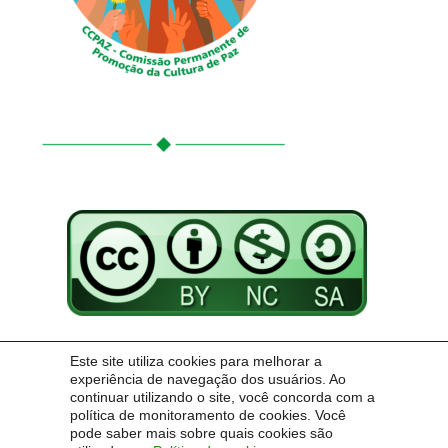
Conteúdo Creative Commons: atribuição dos créditos, uso não-comercial,
Este site utiliza cookies para melhorar a
compartilhável sob a mesma licença.
experiência de navegação dos usuários. Ao
https://sites.unipampa.edu.br/adafi/creative-commons
continuar utilizando o site, você concorda com a
política de monitoramento de cookies. Você
https://creativecommons.org/
pode saber mais sobre quais cookies são
licenses/by-nc-sa/4.0