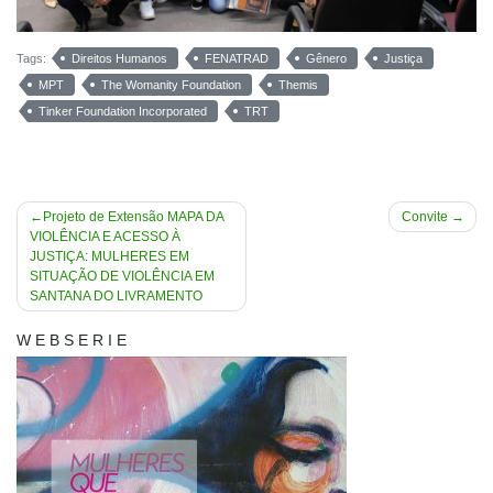
Tags:
Direitos Humanos
FENATRAD
Gênero
Justiça
MPT
The Womanity Foundation
Themis
Tinker Foundation Incorporated
TRT
Navegação
Projeto de Extensão MAPA DA
Convite
VIOLÊNCIA E ACESSO À
de
JUSTIÇA: MULHERES EM
Post
SITUAÇÃO DE VIOLÊNCIA EM
SANTANA DO LIVRAMENTO
W E B S E R I E