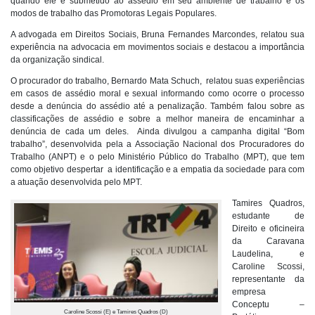
quando ele é submetido ao assédio em seu ambiente de trabalho e os
modos de trabalho das Promotoras Legais Populares.
A advogada em Direitos Sociais, Bruna Fernandes Marcondes, relatou sua
experiência na advocacia em movimentos sociais e destacou a importância
da organização sindical.
O procurador do trabalho, Bernardo Mata Schuch, relatou suas experiências
em casos de assédio moral e sexual informando como ocorre o processo
desde a denúncia do assédio até a penalização. Também falou sobre as
classificações de assédio e sobre a melhor maneira de encaminhar a
denúncia de cada um deles. Ainda divulgou a campanha digital “Bom
trabalho”, desenvolvida pela a Associação Nacional dos Procuradores do
Trabalho (ANPT) e o pelo Ministério Público do Trabalho (MPT), que tem
como objetivo despertar a identificação e a empatia da sociedade para com
a atuação desenvolvida pelo MPT.
Tamires Quadros,
estudante de
Direito e oficineira
da Caravana
Laudelina, e
Caroline Scossi,
representante da
empresa
Conceptu –
Caroline Scossi (E) e Tamires Quadros (D)