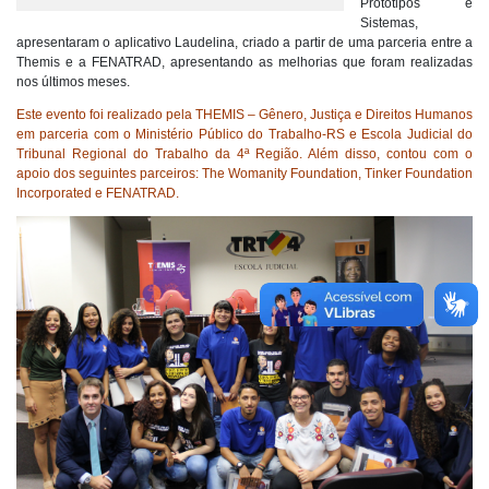
Protótipos e
Sistemas,
apresentaram o aplicativo Laudelina, criado a partir de uma parceria entre a
Themis e a FENATRAD, apresentando as melhorias que foram realizadas
nos últimos meses.
Este evento foi realizado pela THEMIS – Gênero, Justiça e Direitos Humanos
em parceria com o Ministério Público do Trabalho-RS e Escola Judicial do
Tribunal Regional do Trabalho da 4ª Região. Além disso, contou com o
apoio dos seguintes parceiros: The Womanity Foundation, Tinker Foundation
Incorporated e FENATRAD.