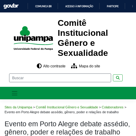
Pular
COMUNICA BR
ACESSO À INFORMAÇÃO
PARTICIPE
LE
para
o
IR
PARA
conteúdo
Comitê
O
CONTEÚDO
Institucional
Gênero e
Sexualidade
Alto contraste
Mapa do site
Pesquisar
Sites da Unipampa
>
Comitê Institucional Gênero e Sexualidade
>
Colaboradores
>
Evento em Porto Alegre debate assédio, gênero, poder e relações de trabalho
Evento em Porto Alegre debate assédio,
gênero, poder e relações de trabalho