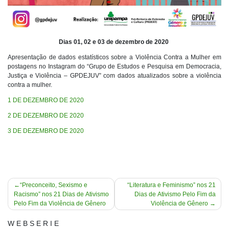
Dias 01, 02 e 03 de dezembro de 2020
Apresentação de dados estatísticos sobre a Violência Contra a Mulher em
p
ostagens no Instagram do “Grupo de Estudos e Pesquisa em Democracia,
Justiça e Violência – GPDEJUV” com dados atualizados sobre a violência
contra a mulher.
1 DE DEZEMBRO DE 2020
2 DE DEZEMBRO DE 2020
3 DE DEZEMBRO DE 2020
Navegação
“Preconceito, Sexismo e
“Literatura e Feminismo” nos 21
Racismo” nos 21 Dias de Ativismo
Dias de Ativismo Pelo Fim da
de
Pelo Fim da Violência de Gênero
Violência de Gênero
Post
W E B S E R I E