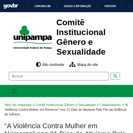
Pular
COMUNICA BR
ACESSO À INFORMAÇÃO
PARTICIPE
LE
para
o
IR
PARA
conteúdo
Comitê
O
CONTEÚDO
Institucional
Gênero e
Sexualidade
Alto contraste
Mapa do site
Pesquisar
Sites da Unipampa
>
Comitê Institucional Gênero e Sexualidade
>
Colaboradores
>
“A
Violência Contra Mulher em Números” nos 21 Dias de Ativismo Pelo Fim da Violência
de Gênero
“A Violência Contra Mulher em