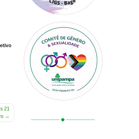
etivo
os 21
ro