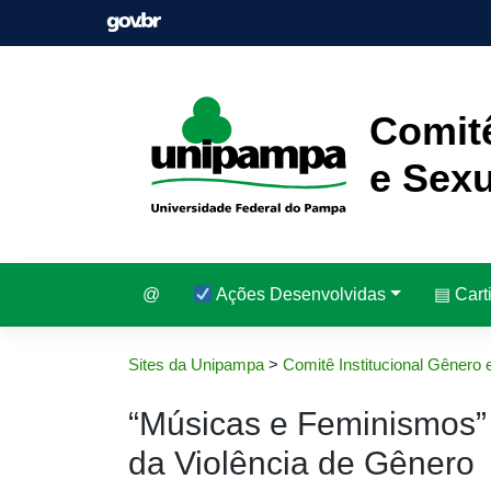
Pular
para
o
conteúdo
Comitê
e Sexu
@
Ações Desenvolvidas
▤ Cart
Sites da Unipampa
>
Comitê Institucional Gênero 
“Músicas e Feminismos” 
da Violência de Gênero