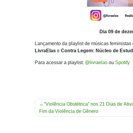
D
ia 09 de dez
Lançamento da playlist de músicas feministas
LivraElas
e
Contra Legem: Núcleo de Estud
Para acessar a playlist:
@livraelas
ou
Spotify
Navegação
“Violência Obstétrica” nos 21 Dias de Ati
Fim da Violência de Gênero
de
Post