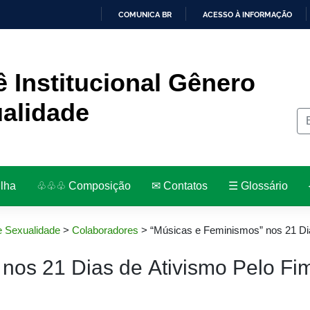
COMUNICA BR
ACESSO À INFORMAÇÃO
IR
PARA
O
CONTEÚDO
 Institucional Gênero
alidade
ilha
♧♧♧ Composição
✉︎ Contatos
☰ Glossário
e Sexualidade
>
Colaboradores
>
“Músicas e Feminismos” nos 21 Dia
nos 21 Dias de Ativismo Pelo Fi