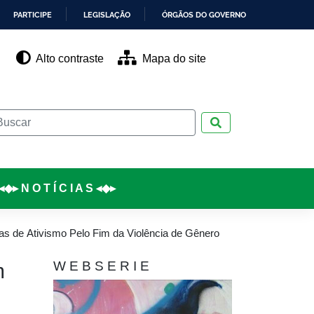
PARTICIPE
LEGISLAÇÃO
ÓRGÃOS DO GOVERNO
Alto contraste
Mapa do site
Pesquisar
◂◆▸ N O T Í C I A S ◂◆▸
s de Ativismo Pelo Fim da Violência de Gênero
m
W E B S E R I E