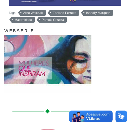
Tags:
Aline Walczak
Fabiane Ferreira
Isabelly Marques
Maternidade
Pamela Cristina
W E B S E R I E