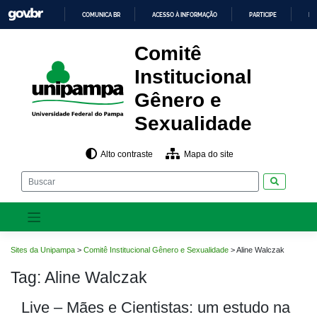
Pular
COMUNICA BR
ACESSO À INFORMAÇÃO
PARTICIPE
LE
para
o
IR
PARA
conteúdo
Comitê
O
CONTEÚDO
Institucional
Gênero e
Sexualidade
Alto contraste
Mapa do site
Pesquisar
Sites da Unipampa
>
Comitê Institucional Gênero e Sexualidade
>
Aline Walczak
Tag:
Aline Walczak
Live – Mães e Cientistas: um estudo na