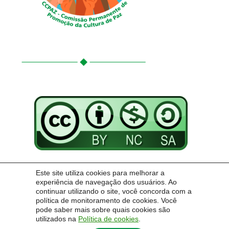
Conteúdo Creative Commons: atribuição dos créditos, uso não-comercial,
Este site utiliza cookies para melhorar a
compartilhável sob a mesma licença.
experiência de navegação dos usuários. Ao
https://sites.unipampa.edu.br/adafi/creative-commons
continuar utilizando o site, você concorda com a
política de monitoramento de cookies. Você
https://creativecommons.org/
pode saber mais sobre quais cookies são
licenses/by-nc-sa/4.0
utilizados na
Política de cookies
.