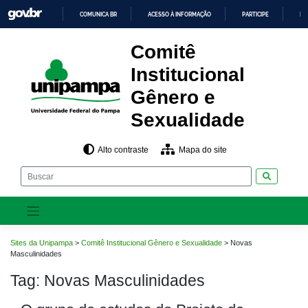
Pular
COMUNICA BR
ACESSO À INFORMAÇÃO
PARTICIPE
LE
para
o
IR
PARA
conteúdo
Comitê
O
CONTEÚDO
Institucional
Gênero e
Sexualidade
Alto contraste
Mapa do site
Pesquisar
Sites da Unipampa
>
Comitê Institucional Gênero e Sexualidade
>
Novas
Masculinidades
Tag:
Novas Masculinidades