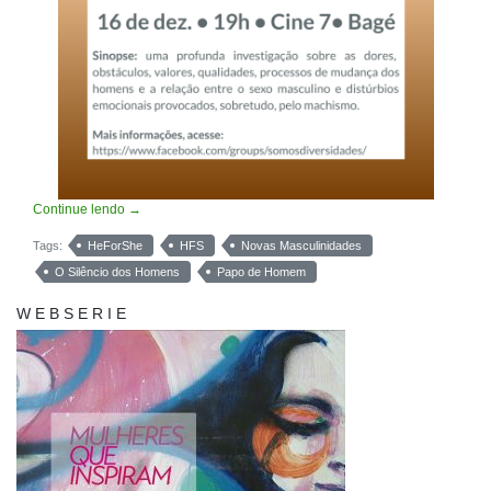
Continue lendo
→
Tags:
HeForShe
HFS
Novas Masculinidades
O Silêncio dos Homens
Papo de Homem
W E B S E R I E