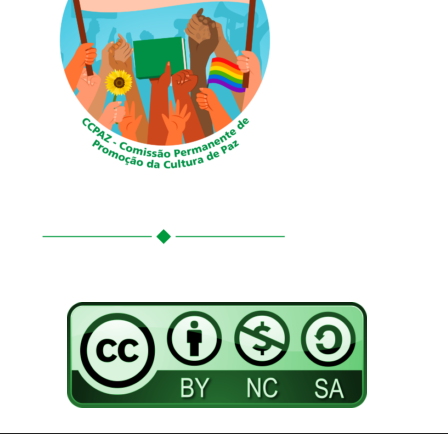
Conteúdo Creative Commons: atribuição dos créditos, uso não-comercial,