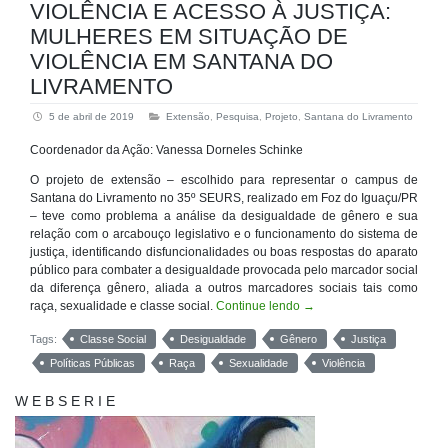
VIOLÊNCIA E ACESSO À JUSTIÇA:
MULHERES EM SITUAÇÃO DE
VIOLÊNCIA EM SANTANA DO
LIVRAMENTO
5 de abril de 2019
Extensão
,
Pesquisa
,
Projeto
,
Santana do Livramento
Coordenador da Ação: Vanessa Dorneles Schinke
O projeto de extensão – escolhido para representar o campus de
Santana do Livramento no 35º SEURS, realizado em Foz do Iguaçu/PR
– teve como problema a análise da desigualdade de gênero e sua
relação com o arcabouço legislativo e o funcionamento do sistema de
justiça, identificando disfuncionalidades ou boas respostas do aparato
público para combater a desigualdade provocada pelo marcador social
da diferença gênero, aliada a outros marcadores sociais tais como
raça, sexualidade e classe social.
Continue lendo
→
Tags:
Classe Social
Desigualdade
Gênero
Justiça
Políticas Públicas
Raça
Sexualidade
Violência
W E B S E R I E