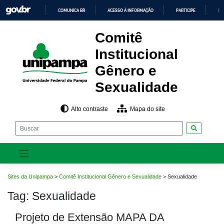
Pular
COMUNICA BR
ACESSO À INFORMAÇÃO
PARTICIPE
LE
para
o
IR
PARA
conteúdo
Comitê
O
CONTEÚDO
Institucional
Gênero e
Sexualidade
Alto contraste
Mapa do site
Pesquisar
Sites da Unipampa
>
Comitê Institucional Gênero e Sexualidade
>
Sexualidade
Tag:
Sexualidade
Projeto de Extensão MAPA DA