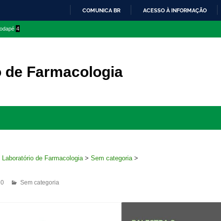
COMUNICA BR
ACESSO À INFORMAÇÃO
IR
 rodapé
4
PARA
O
CONTEÚDO
o de Farmacologia
Ir
para
rodapé
>
Laboratório de Farmacologia
>
Sem categoria
>
20
Sem categoria