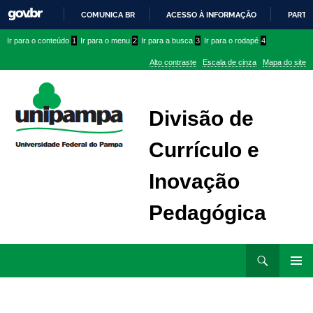
COMUNICA BR
ACESSO À INFORMAÇÃO
PARTI
IR
Ir
Ir
Ir
Ir para o conteúdo
1
Ir para o menu
2
Ir para a busca
3
Ir para o rodapé
4
PARA
para
para
para
O
Alto contraste
Escala de cinza
Mapa do site
CONTEÚDO
conteúdo
menu
menu
superior
lateral
Divisão de
Currículo e
Inovação
Pedagógica
Ir
Pesquisar
para
MENU
rodapé
PRINCI