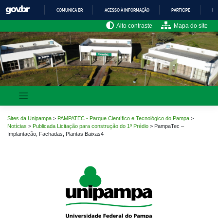
Pular
COMUNICA BR
ACESSO À INFORMAÇÃO
PARTICIPE
LE
para
o
IR
Alto contraste
Mapa do site
PARA
conteúdo
O
CONTEÚDO
Sites da Unipampa
>
PAMPATEC - Parque Científico e Tecnológico do Pampa
>
Notícias
>
Publicada Licitação para construção do 1º Prédio
>
PampaTec –
Implantação, Fachadas, Plantas Baixas4