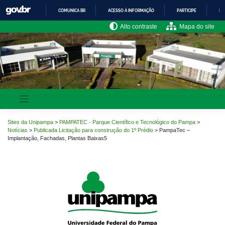
Pular
COMUNICA BR
ACESSO À INFORMAÇÃO
PARTICIPE
LE
para
o
IR
Alto contraste
Mapa do site
PARA
conteúdo
O
CONTEÚDO
Sites da Unipampa
>
PAMPATEC - Parque Científico e Tecnológico do Pampa
>
Notícias
>
Publicada Licitação para construção do 1º Prédio
>
PampaTec –
Implantação, Fachadas, Plantas Baixas5