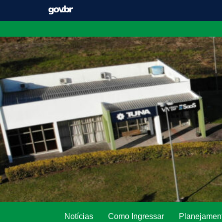
Pular
para
o
conteúdo
Notícias
Como Ingressar
Planejament