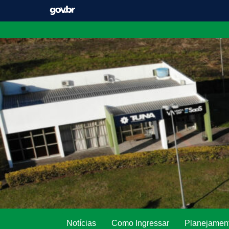
Pular
para
o
conteúdo
Notícias
Como Ingressar
Planejament