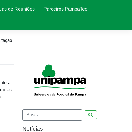
las de Reuniões
Parceiros PampaTec
itação
nte a
adoras
m
Pesquisar
.
Notícias