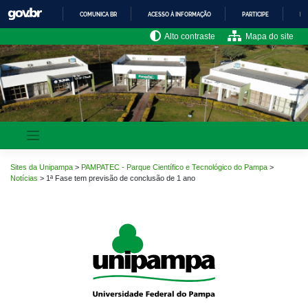
Pular
COMUNICA BR
ACESSO À INFORMAÇÃO
PARTICIPE
LE
para
o
IR
Alto contraste
Mapa do site
PARA
conteúdo
O
CONTEÚDO
Sites da Unipampa
>
PAMPATEC - Parque Científico e Tecnológico do Pampa
>
Notícias
>
1ª Fase tem previsão de conclusão de 1 ano