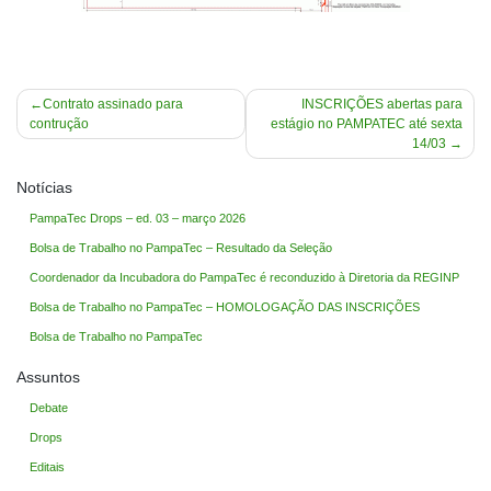
Navegação
Contrato assinado para
INSCRIÇÕES abertas para
contrução
estágio no PAMPATEC até sexta
de
14/03
Post
Notícias
PampaTec Drops – ed. 03 – março 2026
Bolsa de Trabalho no PampaTec – Resultado da Seleção
Coordenador da Incubadora do PampaTec é reconduzido à Diretoria da REGINP
Bolsa de Trabalho no PampaTec – HOMOLOGAÇÃO DAS INSCRIÇÕES
Bolsa de Trabalho no PampaTec
Assuntos
Debate
Drops
Editais