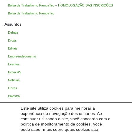
Bolsa de Trabalho no PampaTec – HOMOLOGAÇÃO DAS INSCRIÇÕES
Bolsa de Trabalho no PampaTec
Assuntos
Debate
Drops
Editais
Empreendedorismo
Eventos
Inova RS
Notícias
Obras
Palestra
PampaCast
Este site utiliza cookies para melhorar a
Sem categoria
experiência de navegação dos usuários. Ao
continuar utilizando o site, você concorda com a
Startup Pampa
política de monitoramento de cookies. Você
Trabalho / Estágio / Bolsas
pode saber mais sobre quais cookies são