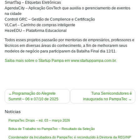
SmartTag – Etiquetas Eletrônicas
AgendaCity – Aplicação GovTech que auxilia o gerenciamento de eventos
na cidade
Controll GRC – Gestão de Complience e Certificação
VLCart – Carrinho de compras inteligente
HezeEDU – Plataforma Educacional
Todos esses projetos passarão por mentorias de empresários, professores e
técnicos em diversas áreas do conhecimento, a fim de melhorarem seus
modelos de negócio para participarem da Batalha Final dia 12/11.
Saiba mais sobre o Startup Pampa em www.startuppampa.com.br.
Navegação
Programação do Alegrete
Tuna Semicondutores é
Summit – 06 e 07/10 de 2025
inaugurada no PampaTec
de
Post
Notícias
PampaTec Drops – ed. 03 – março 2026
Bolsa de Trabalho no PampaTec – Resultado da Seleção
Coordenador da Incubadora do PampaTec é reconduzido à Diretoria da REGINP