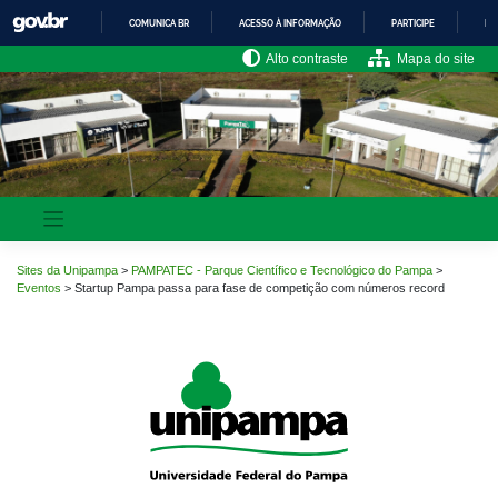
Pular
COMUNICA BR
ACESSO À INFORMAÇÃO
PARTICIPE
LE
para
o
IR
Alto contraste
Mapa do site
PARA
conteúdo
O
CONTEÚDO
Sites da Unipampa
>
PAMPATEC - Parque Científico e Tecnológico do Pampa
>
Eventos
>
Startup Pampa passa para fase de competição com números record