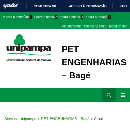
COMUNICA BR
ACESSO À INFORMAÇÃO
PARTI
IR
Ir
Ir
Ir
Ir para o conteúdo
1
Ir para o menu
2
Ir para a busca
3
Ir para o rodapé
4
PARA
para
para
para
O
Alto contraste
Escala de cinza
Mapa do site
CONTEÚDO
conteúdo
menu
menu
superior
lateral
PET
ENGENHARIAS
– Bagé
Ir
Pesquisar
para
MENU
rodapé
PRINCI
Sites da Unipampa
>
PET ENGENHARIAS - Bagé
>
Atual