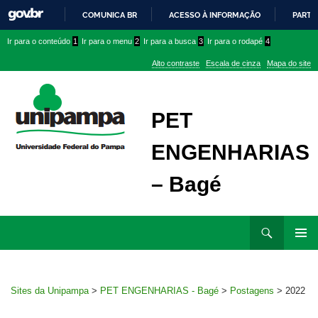
COMUNICA BR
ACESSO À INFORMAÇÃO
PARTI
IR
Ir
Ir
Ir
Ir para o conteúdo
1
Ir para o menu
2
Ir para a busca
3
Ir para o rodapé
4
PARA
para
para
para
O
Alto contraste
Escala de cinza
Mapa do site
CONTEÚDO
conteúdo
menu
menu
superior
lateral
PET
ENGENHARIAS
– Bagé
Ir
Pesquisar
para
MENU
rodapé
PRINCI
Sites da Unipampa
>
PET ENGENHARIAS - Bagé
>
Postagens
>
2022