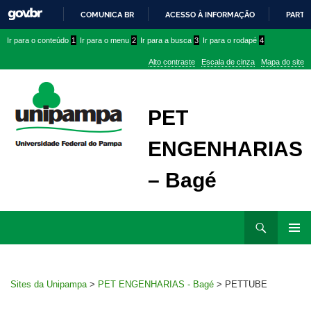
COMUNICA BR
ACESSO À INFORMAÇÃO
PARTI
IR
Ir
Ir
Ir
Ir para o conteúdo
1
Ir para o menu
2
Ir para a busca
3
Ir para o rodapé
4
PARA
para
para
para
O
Alto contraste
Escala de cinza
Mapa do site
CONTEÚDO
conteúdo
menu
menu
superior
lateral
PET
ENGENHARIAS
– Bagé
Ir
Pesquisar
para
MENU
rodapé
PRINCI
Sites da Unipampa
>
PET ENGENHARIAS - Bagé
>
PETTUBE