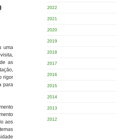
o
2022
2021
2020
2019
ou uma
2018
isita,
sde as
2017
tação,
2016
 rigor
a para
2015
2014
amento
2013
imento
2012
do aos
stemas
sidade