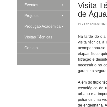
Visita T
Eventos
de Água
Projetos
21 de abril de 202
Produção Acadêmica
Na tarde do dia
Visitas Técnicas
visita técnica 
Contato
acompanhou-se d
etapas físico-qu
filtração e desin
necessário no co
garantir a segur
Além do fluxo té
tecnológico da 
urbano e a impo
petianos uma vis
de engenharia. A