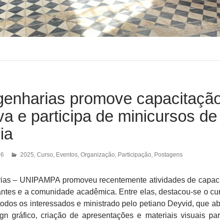
enharias promove capacitaçã
 e participa de minicursos de
ia
26
2025
,
Curso
,
Eventos
,
Organização
,
Participação
,
Postagens
as – UNIPAMPA promoveu recentemente atividades de capac
antes e a comunidade acadêmica. Entre elas, destacou-se o cu
todos os interessados e ministrado pelo petiano Deyvid, que a
gn gráfico, criação de apresentações e materiais visuais pa