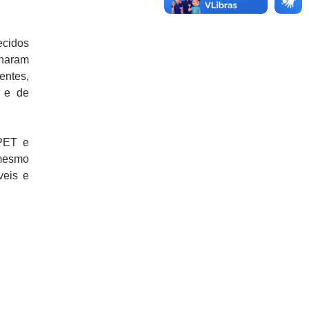
ecidos
onaram
entes,
s e de
PET e
 mesmo
veis e