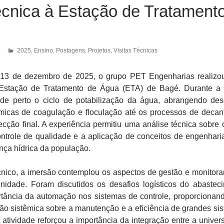
écnica à Estação de Tratament
6
2025
,
Ensino
,
Postagens
,
Projetos
,
Visitas Técnicas
 13 de dezembro de 2025, o grupo PET Engenharias realiz
à Estação de Tratamento de Água (ETA) de Bagé. Durante a v
e perto o ciclo de potabilização da água, abrangendo de
ímicas de coagulação e floculação até os processos de decan
fecção final. A experiência permitiu uma análise técnica sobre o
ntrole de qualidade e a aplicação de conceitos de engenhari
ança hídrica da população.
cnico, a imersão contemplou os aspectos de gestão e monitor
unidade. Foram discutidos os desafios logísticos do abastec
rtância da automação nos sistemas de controle, proporcionan
ão sistêmica sobre a manutenção e a eficiência de grandes si
 atividade reforçou a importância da integração entre a univer