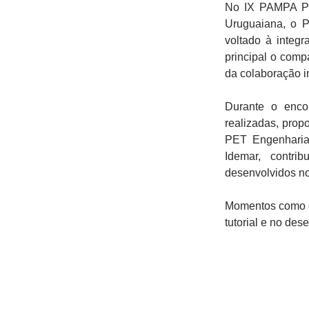
No IX PAMPA PE
Uruguaiana, o 
voltado à integ
principal o comp
da colaboração in
Durante o encon
realizadas, prop
PET Engenharia
Idemar, contri
desenvolvidos no
Momentos como e
tutorial e no des