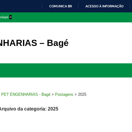
COMUNICA BR
ACESSO À INFORMAÇÃO
IR
 rodapé
4
PARA
O
CONTEÚDO
HARIAS – Bagé
Ir
para
rodapé
>
PET ENGENHARIAS - Bagé
>
Postagens
>
2025
Arquivo da categoria: 2025