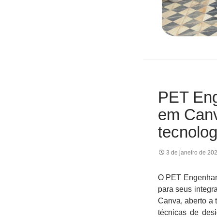
PET Eng
em Canva
tecnolog
3 de janeiro de 20
O PET Engenhari
para seus integr
Canva, aberto a 
técnicas de desi