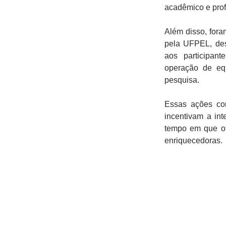
acadêmico e prof
Além disso, fora
pela UFPEL, des
aos participan
operação de eq
pesquisa.
Essas ações co
incentivam a in
tempo em que of
enriquecedoras.