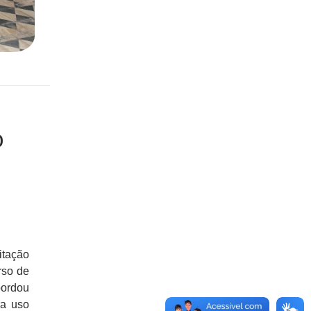
o
itação
rso de
bordou
ra uso