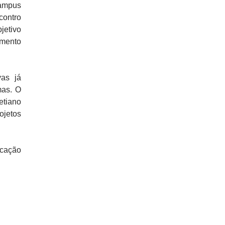
Campus
ontro
jetivo
imento
vas já
mas. O
etiano
jetos
ucação