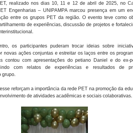
T, realizado nos dias 10, 11 e 12 de abril de 2025, no 
PET Engenharias – UNIPAMPA marcou presença em um enc
ração entre os grupos PET da região. O evento teve como ob
artilhamento de experiências, discussão de projetos e fortalec
terinstitucional.
tro, os participantes puderam trocar ideias sobre iniciati
or novas ações conjuntas e estreitar os laços entre os progra
s contou com apresentações do petiano Daniel e do ex-p
buindo com relatos de experiências e resultados de pro
 grupo.
sse reforçam a importância da rede PET na promoção da ed
envolvimento de atividades acadêmicas e sociais colaborativas.