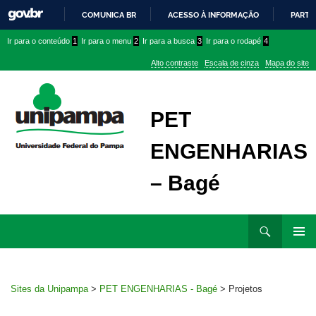
COMUNICA BR
ACESSO À INFORMAÇÃO
PARTI
IR
Ir
Ir
Ir
Ir para o conteúdo
1
Ir para o menu
2
Ir para a busca
3
Ir para o rodapé
4
PARA
para
para
para
O
Alto contraste
Escala de cinza
Mapa do site
CONTEÚDO
conteúdo
menu
menu
superior
lateral
PET
ENGENHARIAS
– Bagé
Ir
Pesquisar
para
MENU
rodapé
PRINCI
Sites da Unipampa
>
PET ENGENHARIAS - Bagé
>
Projetos