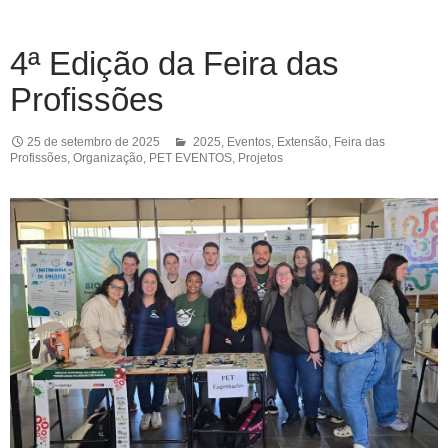
4ª Edição da Feira das
Profissões
25 de setembro de 2025
2025
,
Eventos
,
Extensão
,
Feira das
Profissões
,
Organização
,
PET EVENTOS
,
Projetos