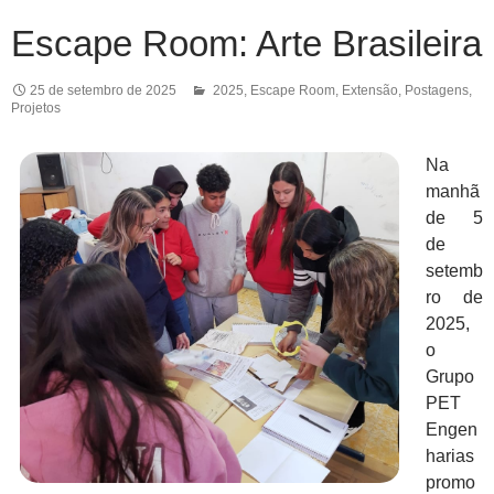
Escape Room: Arte Brasileira
25 de setembro de 2025
2025
,
Escape Room
,
Extensão
,
Postagens
,
Projetos
Na
manhã
de 5
de
setemb
ro de
2025,
o
Grupo
PET
Engen
harias
promo