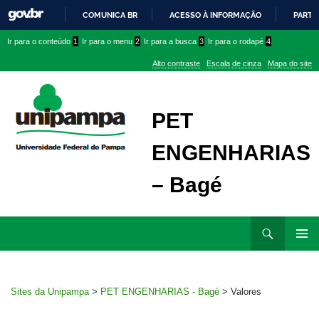
COMUNICA BR
ACESSO À INFORMAÇÃO
PARTI
IR
Ir
Ir
Ir
Ir para o conteúdo
1
Ir para o menu
2
Ir para a busca
3
Ir para o rodapé
4
PARA
para
para
para
O
Alto contraste
Escala de cinza
Mapa do site
CONTEÚDO
conteúdo
menu
menu
superior
lateral
PET
ENGENHARIAS
– Bagé
Ir
Pesquisar
para
MENU
rodapé
PRINCI
Sites da Unipampa
>
PET ENGENHARIAS - Bagé
>
Valores