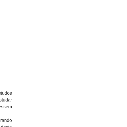
studos
studar
cessem
brando