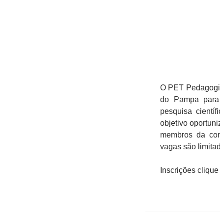
O PET Pedagogia
do Pampa para 
pesquisa cientí
objetivo oportun
membros da com
vagas são limita
Inscrições cliqu