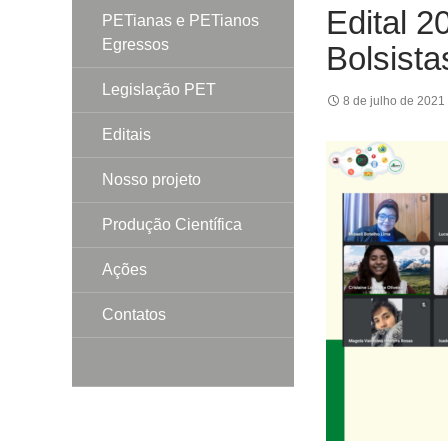
Edital 2
PETianas e PETianos
Egressos
Bolsista
Legislação PET
8 de julho de 2021
Editais
Nosso projeto
Produção Científica
Ações
Contatos