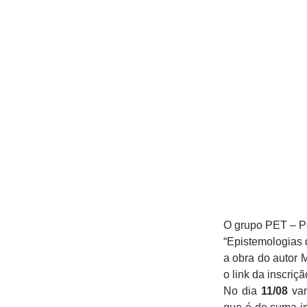
O grupo PET – Pe
“Epistemologias 
a obra do autor 
o link da inscriç
No dia
11/08
vam