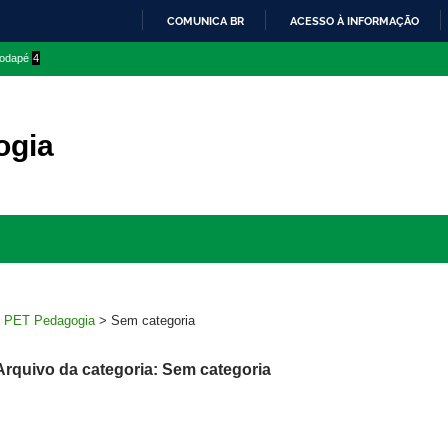
COMUNICA BR
ACESSO À INFORMAÇÃO
IR
 rodapé
4
PARA
O
CONTEÚDO
ogia
Ir
para
rodapé
>
PET Pedagogia
>
Sem categoria
Arquivo da categoria: Sem categoria