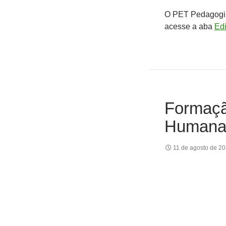
O PET Pedagogia
acesse a aba
Edi
Formaçã
Humanas
11 de agosto de 2