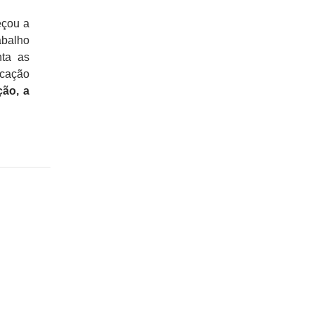
eçou a
abalho
nta as
ucação
ão, a