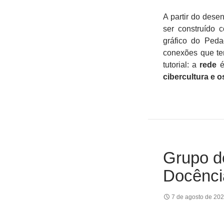
A partir do dese
ser construído 
gráfico do Ped
conexões que te
tutorial: a
rede
é
cibercultura e 
Grupo d
Docênci
7 de agosto de 20