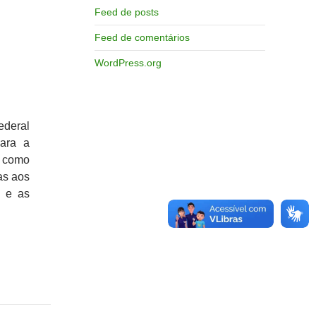
Feed de posts
Feed de comentários
WordPress.org
ederal
para a
m como
as aos
s e as