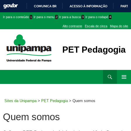
COMUNICA BR
ACESSO À INFORMAÇÃO
PARTI
IR
Ir
Ir
Ir
Ir para o conteúdo
1
Ir para o menu
2
Ir para a busca
3
Ir para o rodapé
4
PARA
para
para
para
O
Alto contraste
Escala de cinza
Mapa do site
CONTEÚDO
conteúdo
menu
menu
superior
lateral
PET Pedagogia
Ir
Pesquisar
para
MENU
rodapé
PRINCI
Sites da Unipampa
>
PET Pedagogia
>
Quem somos
Quem somos