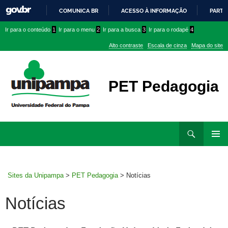
COMUNICA BR
ACESSO À INFORMAÇÃO
PARTI
IR
Ir
Ir
Ir
Ir para o conteúdo
1
Ir para o menu
2
Ir para a busca
3
Ir para o rodapé
4
PARA
para
para
para
O
Alto contraste
Escala de cinza
Mapa do site
CONTEÚDO
conteúdo
menu
menu
superior
lateral
PET Pedagogia
Ir
Pesquisar
para
MENU
rodapé
PRINCI
Sites da Unipampa
>
PET Pedagogia
>
Notícias
Notícias