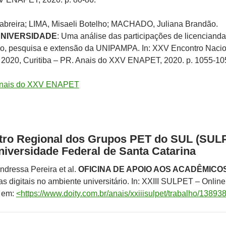
abreira; LIMA, Misaeli Botelho; MACHADO, Juliana Brandão.
UNIVERSIDADE
: Uma análise das participações de licenciand
no, pesquisa e extensão da UNIPAMPA. In: XXV Encontro Nacio
 2020, Curitiba – PR. Anais do XXV ENAPET, 2020. p. 1055-10
nais do XXV ENAPET
ntro Regional dos Grupos PET do SUL (SUL
niversidade Federal de Santa Catarina
dressa Pereira et al.
OFICINA DE APOIO AOS ACADÊMICO
s digitais no ambiente universitário. In: XXIII SULPET – Online
l em:
<https://www.doity.com.br/anais/xxiiisulpet/trabalho/13893