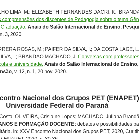
ELHO LIMA, M.; ELIZABETH FERNANDES DACRI, K.; BRAND
 compreensões dos discentes de Pedagogia sobre o tema Gên
 Graduação
.
Anais do Salão Internacional de Ensino, Pesqu
 n. 3, 2020.
ERA ROSAS, M.; PAIFER DA SILVA, I.; DA COSTA LAGE, L.
ILVA, I.; BRANDAO MACHADO, J.
Conversas com professores
cola e universidade.
Anais do Salão Internacional de Ensino,
ensão
, v. 12, n. 1, 20 nov. 2020.
contro Nacional dos Grupos PET (ENAPET)
Universidade Federal do Paraná
Costa; OLIVEIRA, Crislaine Lopes; MACHADO, Juliana Brandã
MANOS E FORMAÇÃO DOCENTE:
debates e possibilidades pa
itária. In: XXV Encontro Nacional dos Grupos PET, 2020, Curiti
V ENAPET, 2020. p. 80-86.