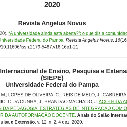
2020
Revista Angelus Novus
020).
“A universidade ainda está aberta?”: o que diz a comunida
 Universidade Federal do Pampa.
Revista Angelus Novus
,
16
(16
org/10.11606/issn.2179-5487.v16i16p1-21
 Internacional de Ensino, Pesquisa e Exten
(SIEPE)
Universidade Federal do Pampa
M.; LOPES DE OLIVEIRA, C.; REIS DE MELO, J.; CABREIRA
RNIOLO DA CUNHA, J.; BRANDAO MACHADO, J.
ACOLHIDA A
 DA PEDAGOGIA: ESTRATÉGIAS DE INTEGRAÇÃO COM O
IR DA AUTOFORMAÇÃO DOCENTE.
Anais do Salão Interna
quisa e Extensão
, v. 12, n. 2, 4 dez. 2020.