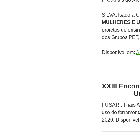
SILVA, Isadora C
MULHERES E 
projetos de ensi
dos Grupos PET,
Disponível em:
A
XXIII Enco
U
FUSARI, Thais An
uso de ferramenta
2020. Disponíve