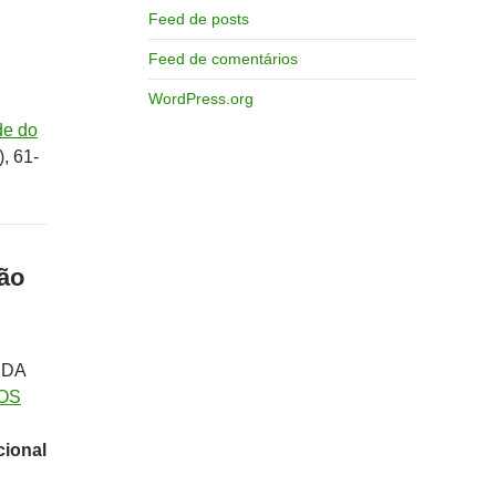
Feed de posts
Feed de comentários
WordPress.org
de do
), 61-
são
 DA
OS
cional