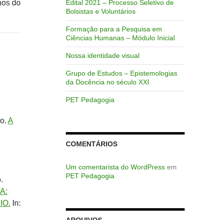
nos do
Edital 2021 – Processo Seletivo de
Bolsistas e Voluntários
Formação para a Pesquisa em
Ciências Humanas – Módulo Inicial
Nossa identidade visual
Grupo de Estudos – Epistemologias
da Docência no século XXI
PET Pedagogia
ão.
A
COMENTÁRIOS
Um comentarista do WordPress
em
PET Pedagogia
.
A:
IO.
In:
ARQUIVOS