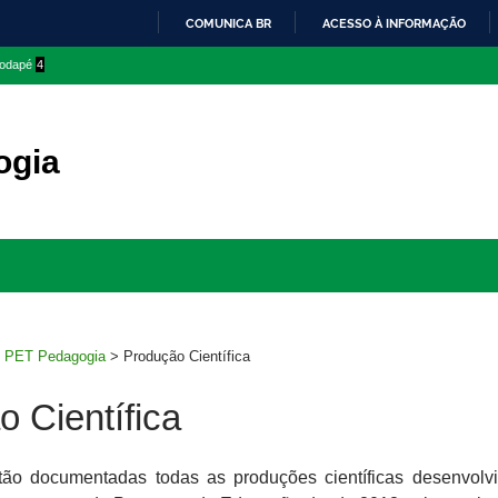
COMUNICA BR
ACESSO À INFORMAÇÃO
IR
 rodapé
4
PARA
O
CONTEÚDO
ogia
Ir
para
rodapé
>
PET Pedagogia
>
Produção Científica
 Científica
tão documentadas todas as produções científicas desenvolv