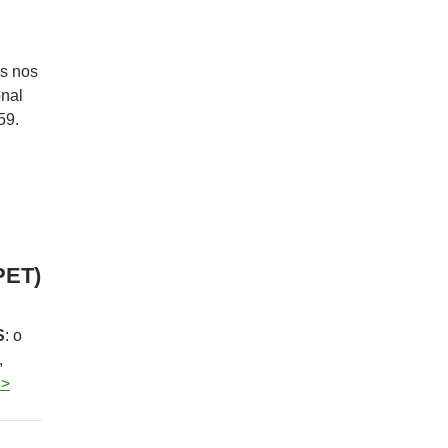
as nos
nal
59.
PET)
S
: o
,
8>