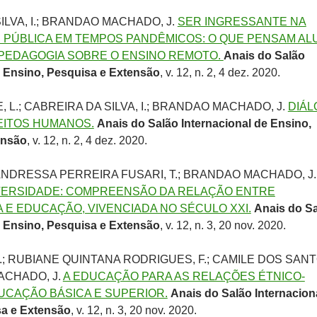
ILVA, I.; BRANDAO MACHADO, J.
SER INGRESSANTE NA
 PÚBLICA EM TEMPOS PANDÊMICOS: O QUE PENSAM A
PEDAGOGIA SOBRE O ENSINO REMOTO.
Anais do Salão
e Ensino, Pesquisa e Extensão
, v. 12, n. 2, 4 dez. 2020.
 L.; CABREIRA DA SILVA, I.; BRANDAO MACHADO, J.
DIÁ
EITOS HUMANOS.
Anais do Salão Internacional de Ensino,
ensão
, v. 12, n. 2, 4 dez. 2020.
 ANDRESSA PERREIRA FUSARI, T.; BRANDAO MACHADO, J.
VERSIDADE: COMPREENSÃO DA RELAÇÃO ENTRE
 E EDUCAÇÃO, VIVENCIADA NO SÉCULO XXI.
Anais do S
e Ensino, Pesquisa e Extensão
, v. 12, n. 3, 20 nov. 2020.
C.; RUBIANE QUINTANA RODRIGUES, F.; CAMILE DOS SANT
ACHADO, J.
A EDUCAÇÃO PARA AS RELAÇÕES ÉTNICO-
DUCAÇÃO BÁSICA E SUPERIOR.
Anais do Salão Internacion
sa e Extensão
, v. 12, n. 3, 20 nov. 2020.