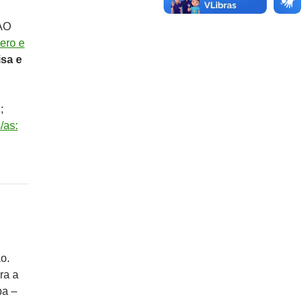
AO
ero e
isa e
;
/as:
o.
ra a
ba –