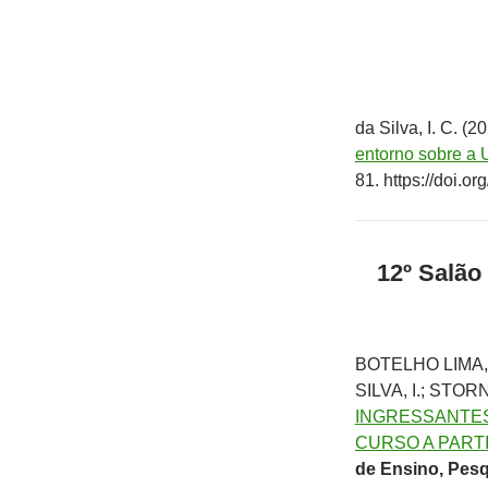
da Silva, I. C. (2
entorno sobre a
81. https://doi.
12º Salão
BOTELHO LIMA, 
SILVA, I.; STO
INGRESSANTES
CURSO A PART
de Ensino, Pes