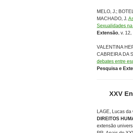
MELO, J.; BOT
MACHADO, J.
As
Sexualidades na
Extensão
, v. 12,
VALENTINA HERR
CABREIRA DA S
debates entre es
Pesquisa e Ext
XXV En
LAGE, Lucas da 
DIREITOS HU
extensão univers
PR. Anais do XX