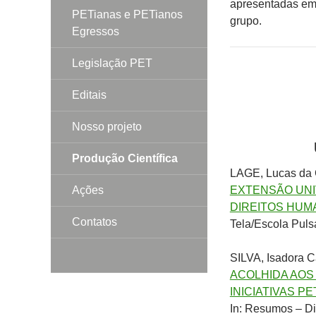
apresentadas em
PETianas e PETianos
grupo.
Egressos
Legislação PET
Editais
Nosso projeto
Produção Científica
LAGE, Lucas da 
Ações
EXTENSÃO UNI
DIREITOS HUM
Contatos
Tela/Escola Pul
SILVA, Isadora C
ACOLHIDA AOS
INICIATIVAS P
In: Resumos – Di