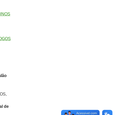
LUNOS
LOGOS
alão
OS,
al de