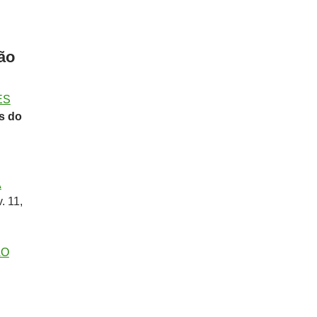
são
ES
s do
.
A
v. 11,
ÃO