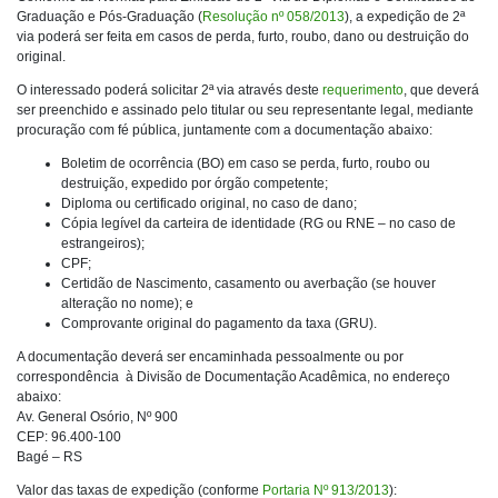
Graduação e Pós-Graduação (
Resolução nº 058/2013
), a expedição de 2ª
via poderá ser feita em casos de perda, furto, roubo, dano ou destruição do
original.
O interessado poderá solicitar 2ª via através deste
requerimento
, que deverá
ser preenchido e assinado pelo titular ou seu representante legal, mediante
procuração com fé pública, juntamente com a documentação abaixo:
Boletim de ocorrência (BO) em caso se perda, furto, roubo ou
destruição, expedido por órgão competente;
Diploma ou certificado original, no caso de dano;
Cópia legível da carteira de identidade (RG ou RNE – no caso de
estrangeiros);
CPF;
Certidão de Nascimento, casamento ou averbação (se houver
alteração no nome); e
Comprovante original do pagamento da taxa (GRU).
A documentação deverá ser encaminhada pessoalmente ou por
correspondência à Divisão de Documentação Acadêmica, no endereço
abaixo:
Av. General Osório, Nº 900
CEP: 96.400-100
Bagé – RS
Valor das taxas de expedição (conforme
Portaria Nº 913/2013
):