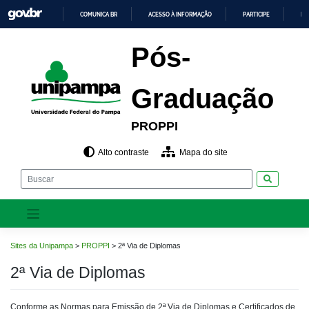
Pular
COMUNICA BR
ACESSO À INFORMAÇÃO
PARTICIPE
LE
para
o
IR
PARA
conteúdo
Pós-
O
CONTEÚDO
Graduação
PROPPI
Alto contraste
Mapa do site
Pesquisar
Sites da Unipampa
>
PROPPI
>
2ª Via de Diplomas
2ª Via de Diplomas
Conforme as Normas para Emissão de 2ª Via de Diplomas e Certificados de