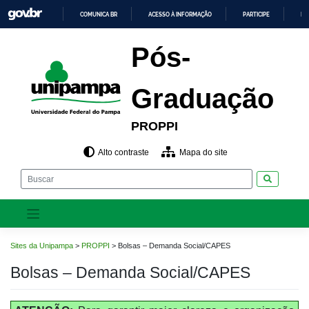
Pular
COMUNICA BR
ACESSO À INFORMAÇÃO
PARTICIPE
LE
para
o
IR
PARA
conteúdo
Pós-
O
CONTEÚDO
Graduação
PROPPI
Alto contraste
Mapa do site
Pesquisar
Sites da Unipampa
>
PROPPI
>
Bolsas – Demanda Social/CAPES
Bolsas – Demanda Social/CAPES