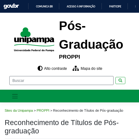
Pular
COMUNICA BR
ACESSO À INFORMAÇÃO
PARTICIPE
LE
para
o
IR
PARA
conteúdo
Pós-
O
CONTEÚDO
Graduação
PROPPI
Alto contraste
Mapa do site
Pesquisar
Sites da Unipampa
>
PROPPI
>
Reconhecimento de Títulos de Pós-graduação
Reconhecimento de Títulos de Pós-
graduação