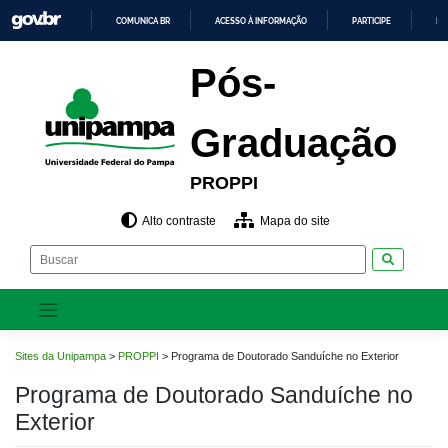
Pular
COMUNICA BR
ACESSO À INFORMAÇÃO
PARTICIPE
LE
para
o
IR
PARA
conteúdo
Pós-
O
CONTEÚDO
Graduação
PROPPI
Alto contraste
Mapa do site
Pesquisar
Sites da Unipampa
>
PROPPI
>
Programa de Doutorado Sanduíche no Exterior
Programa de Doutorado Sanduíche no
Exterior