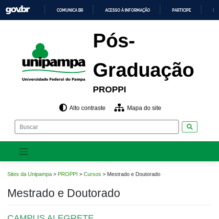
Pular
COMUNICA BR
ACESSO À INFORMAÇÃO
PARTICIPE
LE
para
o
IR
PARA
conteúdo
Pós-
O
CONTEÚDO
Graduação
PROPPI
Alto contraste
Mapa do site
Pesquisar
Sites da Unipampa
>
PROPPI
>
Cursos
>
Mestrado e Doutorado
Mestrado e Doutorado
CAMPUS ALEGRETE