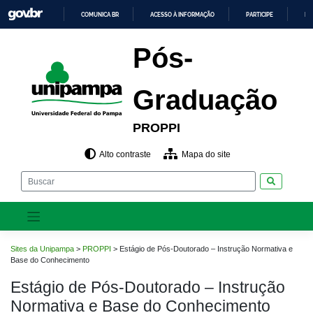
Pular
COMUNICA BR
ACESSO À INFORMAÇÃO
PARTICIPE
LE
para
o
IR
PARA
conteúdo
Pós-
O
CONTEÚDO
Graduação
PROPPI
Alto contraste
Mapa do site
Pesquisar
Sites da Unipampa
>
PROPPI
>
Estágio de Pós-Doutorado – Instrução Normativa e
Base do Conhecimento
Estágio de Pós-Doutorado – Instrução
Normativa e Base do Conhecimento