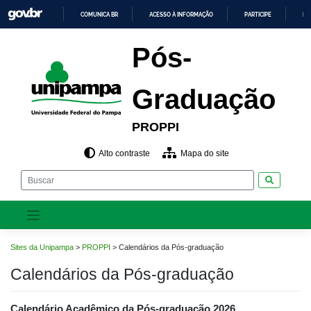
Pular
COMUNICA BR
ACESSO À INFORMAÇÃO
PARTICIPE
LE
para
o
IR
PARA
conteúdo
Pós-
O
CONTEÚDO
Graduação
PROPPI
Alto contraste
Mapa do site
Pesquisar
Sites da Unipampa
>
PROPPI
>
Calendários da Pós-graduação
Calendários da Pós-graduação
Calendário Acadêmico da Pós-graduação 2026