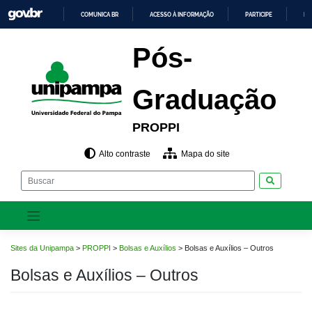
Pular
COMUNICA BR
ACESSO À INFORMAÇÃO
PARTICIPE
LE
para
o
IR
PARA
conteúdo
Pós-
O
CONTEÚDO
Graduação
PROPPI
Alto contraste
Mapa do site
Pesquisar
Sites da Unipampa
>
PROPPI
>
Bolsas e Auxílios
>
Bolsas e Auxílios – Outros
Bolsas e Auxílios – Outros