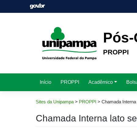
Pular
para
o
conteúdo
Pós-
PROPPI
Início
PROPPI
Acadêmico
Bols
Sites da Unipampa
>
PROPPI
>
Chamada Interna 
Chamada Interna lato s