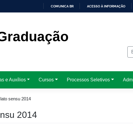
COMUNICA BR
ACESSO À INFORMAÇÃO
IR
PARA
O
CONTEÚDO
Graduação
as e Auxílios
Cursos
Processos Seletivos
Admi
lato sensu 2014
ensu 2014