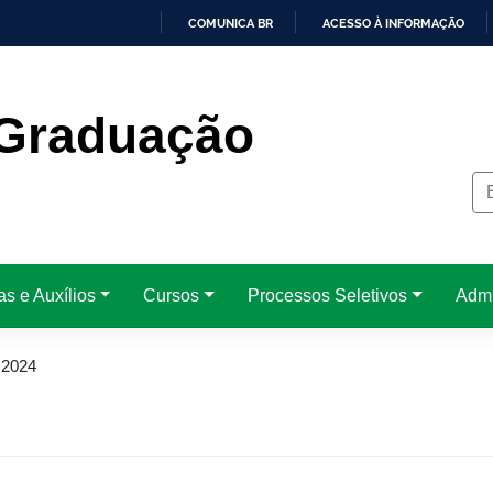
COMUNICA BR
ACESSO À INFORMAÇÃO
IR
PARA
O
CONTEÚDO
Graduação
as e Auxílios
Cursos
Processos Seletivos
Admi
 2024