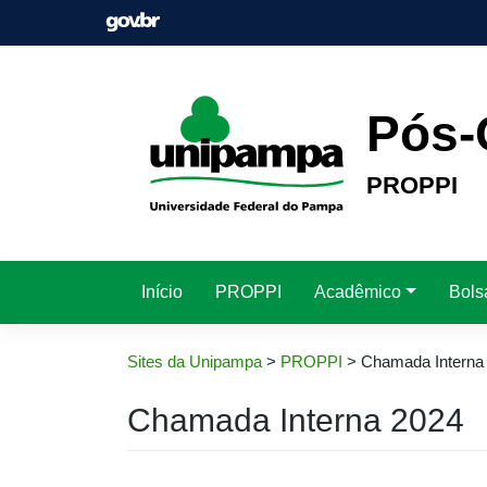
Pular
para
o
conteúdo
Pós-
PROPPI
Início
PROPPI
Acadêmico
Bols
Sites da Unipampa
>
PROPPI
>
Chamada Interna
Chamada Interna 2024