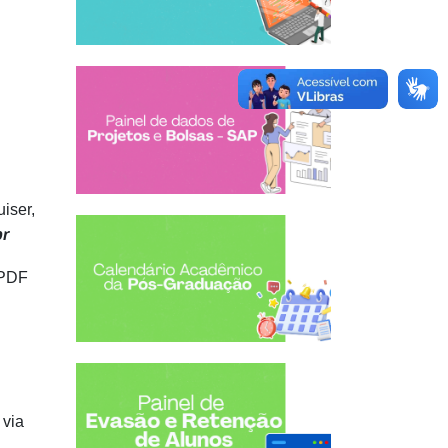
iser,
r
 PDF
 via