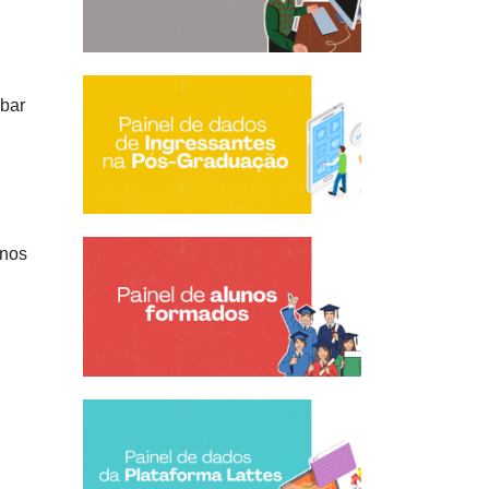
abar
unos