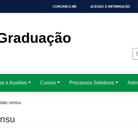
COMUNICA BR
ACESSO À INFORMAÇÃO
IR
PARA
O
CONTEÚDO
Graduação
as e Auxílios
Cursos
Processos Seletivos
Admi
lato sensu
ensu