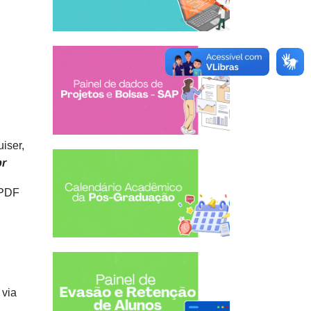
iser,
r
 PDF
 via