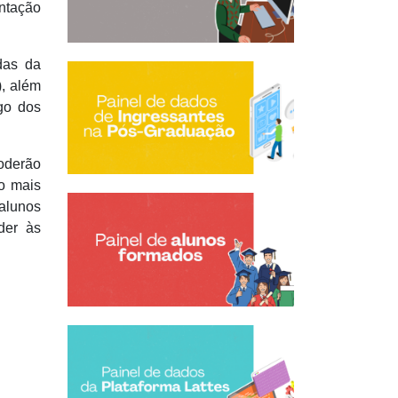
entação
das da
, além
go dos
oderão
o mais
 alunos
der às