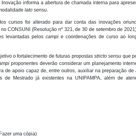
 Inovação informa a abertura de chamada interna para apres
 modalidade
lato sensu
.
os cursos foi alterado para dar conta das inovações oriun
no CONSUNI (Resolução nº 321, de 30 de setembro de 2021)
ões levantadas pelos
campi
e coordenações de curso ao lon
etivo o fortalecimento de futuras propostas
stricto sensu
que p
ampi
proponentes deverão considerar um planejamento intern
 de apoio capaz de, entre outros, auxiliar na preparação de
os de Mestrado já existentes na UNIPAMPA, além de aten
 Fazer uma cópia)