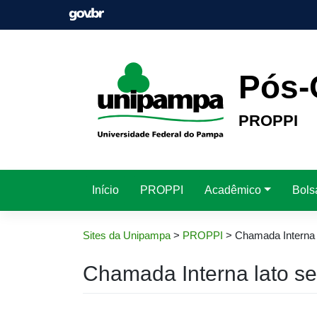
Pular
para
o
conteúdo
Pós-
PROPPI
Início
PROPPI
Acadêmico
Bols
Sites da Unipampa
>
PROPPI
>
Chamada Interna 
Chamada Interna lato s