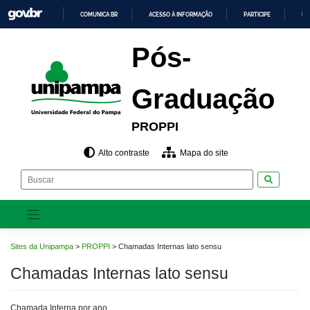
Pular
COMUNICA BR
ACESSO À INFORMAÇÃO
PARTICIPE
LE
para
o
IR
PARA
conteúdo
Pós-
O
CONTEÚDO
Graduação
PROPPI
Alto contraste
Mapa do site
Pesquisar
Sites da Unipampa
>
PROPPI
>
Chamadas Internas lato sensu
Chamadas Internas lato sensu
Chamada Interna por ano