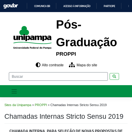
Pular
COMUNICA BR
ACESSO À INFORMAÇÃO
PARTICIPE
LE
para
o
IR
PARA
conteúdo
Pós-
O
CONTEÚDO
Graduação
PROPPI
Alto contraste
Mapa do site
Pesquisar
Sites da Unipampa
>
PROPPI
>
Chamadas Internas Stricto Sensu 2019
Chamadas Internas Stricto Sensu 2019
CHAMADA INTERNA PARA SELEÇÃO DE NOVAS PROPOSTAS DE