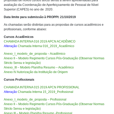
propostas de novos cursos stricto sensu a serem apresentadas para
avaliação da Coordenação de Aperfeiçoamento de Pessoal de Nível
Superior (CAPES) no ano de 2020.
Data limite para submissão à PROPPI: 21/10/2019
As chamadas serão distintas para as propostas de cursos acadêmicos e
profissionais, conforme abaixo:
Cursos Acadêmicos
CHAMADA INTERNA 016 2019 APCN ACADÊMICO
Alteração
Chamada Interna 016_2019_Acadêmico
Anexo_I_modelo_de_proposta – Acadêmico
Anexo II – Modelo Regimento Cursos Pós-Graduação (Observar Normas
Stricto Sensu e legislação)
Anexo_III – Modelo Planilha Resumo – Acadêmico
Anexo IV Autorização da Instituição de Origem
Cursos Profissionais
CHAMADA INTERNA 015 2019 APCN PROFISSIONAL
Alteração
Chamada Interna 15_2019_Profissional
Anexo_I_modelo_de_proposta – Profissional
Anexo II – Modelo Regimento Cursos Pós-Graduação (Observar Normas
Stricto Sensu e legislação)
Anexo III – Modelo Planilha Resumo -Profissional