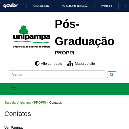
Pular
COMUNICA BR
ACESSO À INFORMAÇÃO
PARTICIPE
LE
para
o
IR
PARA
conteúdo
Pós-
O
CONTEÚDO
Graduação
PROPPI
Alto contraste
Mapa do site
Pesquisar
Sites da Unipampa
>
PROPPI
>
Contatos
Contatos
Ver Página: