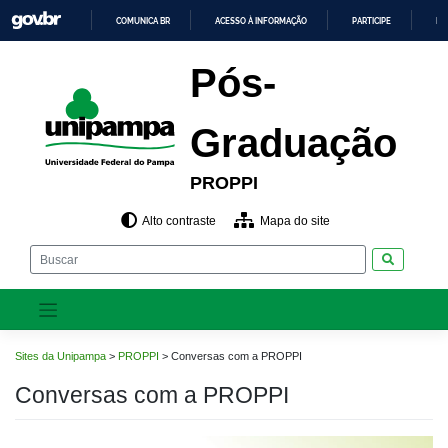
Pular
COMUNICA BR
ACESSO À INFORMAÇÃO
PARTICIPE
LE
para
o
IR
PARA
conteúdo
Pós-
O
CONTEÚDO
Graduação
PROPPI
Alto contraste
Mapa do site
Pesquisar
Sites da Unipampa
>
PROPPI
>
Conversas com a PROPPI
Conversas com a PROPPI