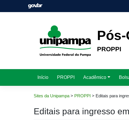
Pular
para
o
conteúdo
Pós-
PROPPI
Início
PROPPI
Acadêmico
Bols
Sites da Unipampa
>
PROPPI
>
Editais para ing
Editais para ingresso e