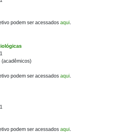
21
etivo podem ser acessados
aqui
.
iológicas
21
o (acadêmicos)
etivo podem ser acessados
aqui
.
21
etivo podem ser acessados
aqui
.