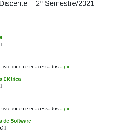
 Discente – 2º Semestre/2021
a
21
etivo podem ser acessados
aqui
.
 Elétrica
21
etivo podem ser acessados
aqui
.
 de Software
021.