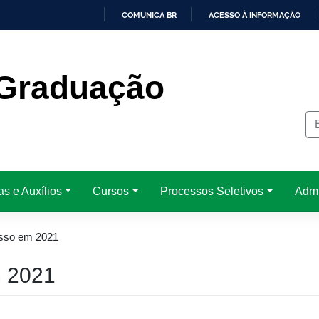
COMUNICA BR
ACESSO À INFORMAÇÃO
IR
PARA
O
CONTEÚDO
Graduação
as e Auxílios
Cursos
Processos Seletivos
Admi
resso em 2021
m 2021