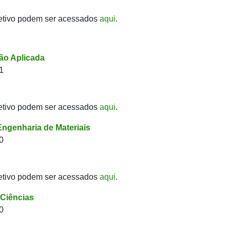
etivo podem ser acessados
aqui
.
o Aplicada
1
etivo podem ser acessados
aqui
.
ngenharia de Materiais
0
etivo podem ser acessados
aqui
.
Ciências
0