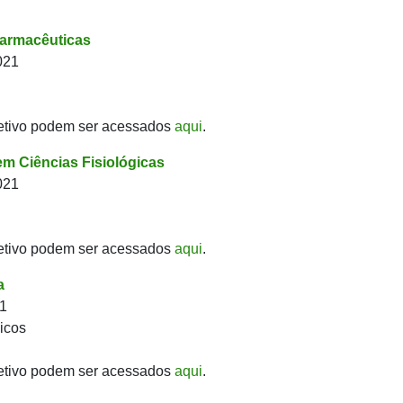
armacêuticas
021
etivo podem ser acessados
aqui
.
m Ciências Fisiológicas
021
etivo podem ser acessados
aqui
.
a
21
icos
etivo podem ser acessados
aqui
.