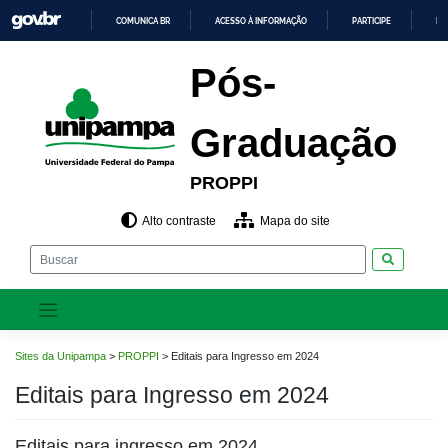
Pular
COMUNICA BR
ACESSO À INFORMAÇÃO
PARTICIPE
LE
para
o
IR
PARA
conteúdo
Pós-
O
CONTEÚDO
Graduação
PROPPI
Alto contraste
Mapa do site
Pesquisar
Sites da Unipampa
>
PROPPI
>
Editais para Ingresso em 2024
Editais para Ingresso em 2024
Editais para ingresso em 2024