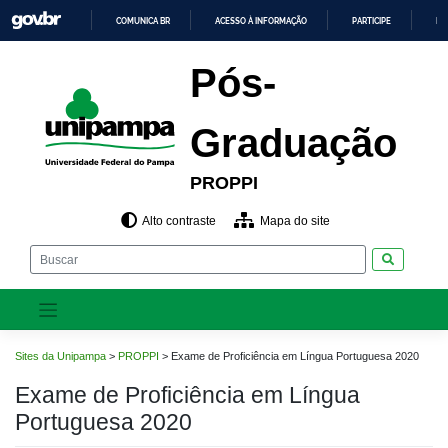
Pular
COMUNICA BR
ACESSO À INFORMAÇÃO
PARTICIPE
LE
para
o
IR
PARA
conteúdo
Pós-
O
CONTEÚDO
Graduação
PROPPI
Alto contraste
Mapa do site
Pesquisar
Sites da Unipampa
>
PROPPI
>
Exame de Proficiência em Língua Portuguesa 2020
Exame de Proficiência em Língua
Portuguesa 2020