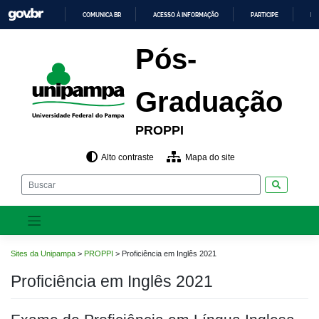
Pular
COMUNICA BR
ACESSO À INFORMAÇÃO
PARTICIPE
LE
para
o
IR
PARA
conteúdo
Pós-
O
CONTEÚDO
Graduação
PROPPI
Alto contraste
Mapa do site
Pesquisar
Sites da Unipampa
>
PROPPI
>
Proficiência em Inglês 2021
Proficiência em Inglês 2021