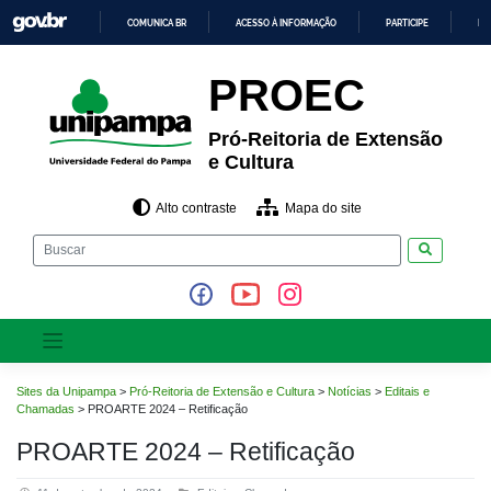
Pular
COMUNICA BR
ACESSO À INFORMAÇÃO
PARTICIPE
LE
para
o
IR
PARA
conteúdo
PROEC
O
CONTEÚDO
Pró-Reitoria de Extensão
e Cultura
Alto contraste
Mapa do site
Pesquisar
Sites da Unipampa
>
Pró-Reitoria de Extensão e Cultura
>
Notícias
>
Editais e
Chamadas
>
PROARTE 2024 – Retificação
PROARTE 2024 – Retificação