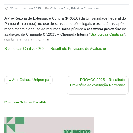
26 de agosto de 2025
Cultura e Arte
,
Editais e Chamadas
A Pró-Reitoria de Extensão e Cultura (PROEC) da Universidade Federal do
Pampa (Unipampa), no uso de suas atribuições legais e estatutárias, após
recebimento e análise de recursos, torna público o
resultado provisório
de
avaliação da Chamada 07/2025 – Chamada Interna “
Bibliotecas Criativas
”,
conforme documento abaixo:
Bibliotecas Criativas 2025 – Resultado Provisorio de Avaliacao
Navegação
Vale Cultura Unipampa
PROACC 2025 – Resultado
Provisório de Avaliação Retificado
de
Post
Processo Seletivo EscultAqui