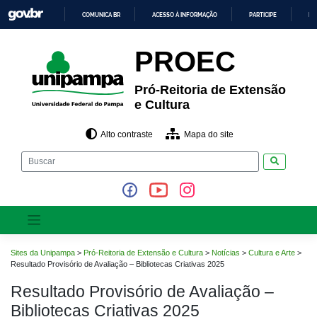
Pular
COMUNICA BR
ACESSO À INFORMAÇÃO
PARTICIPE
LE
para
o
IR
PARA
conteúdo
PROEC
O
CONTEÚDO
Pró-Reitoria de Extensão
e Cultura
Alto contraste
Mapa do site
Pesquisar
Sites da Unipampa
>
Pró-Reitoria de Extensão e Cultura
>
Notícias
>
Cultura e Arte
>
Resultado Provisório de Avaliação – Bibliotecas Criativas 2025
Resultado Provisório de Avaliação –
Bibliotecas Criativas 2025